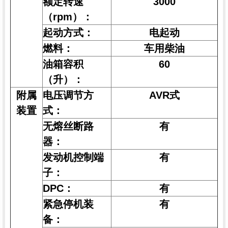
额定转速
3000
（rpm）：
起动方式：
电起动
燃料：
车用柴油
油箱容积
60
（升）：
附属
电压调节方
AVR式
装置
式：
无熔丝断路
有
器：
发动机控制端
有
子：
DPC：
有
紧急停机装
有
备：