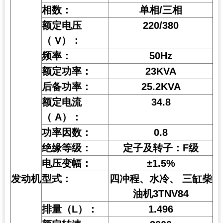
相数：
单相/三相
额定电压
220/380
（ V）：
频率：
50Hz
额定功率：
23KVA
后备功率：
25.2KVA
额定电流
34.8
（ A）：
功率因数：
0.8
绝缘等级：
定子及转子：F级
电压变幅：
±1.5%
发动机
型式：
四冲程、水冷、 三缸柴
油机3TNV84
排量（L）：
1.496