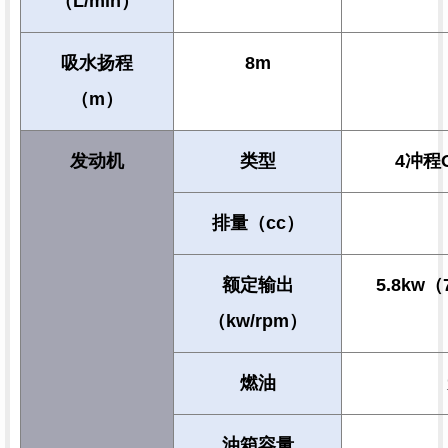
（L/min）
吸水扬程
8m
（m）
发动机
类型
4冲程
排量（cc）
额定输出
5.8kw（
（kw/rpm）
燃油
油箱容量