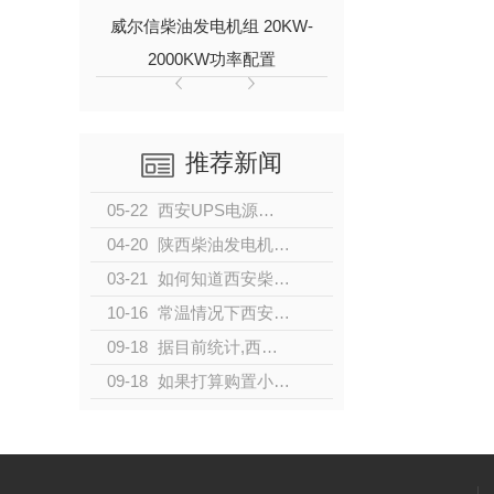
威尔信柴油发电机组 20KW-
进口久保田动
2000KW功率配置
6KW/8
推荐新闻
05-22
西安UPS电源的分类
04-20
陕西柴油发电机的发展
03-21
如何知道西安柴油发电机是否过载？
10-16
常温情况下西安柴油发电机组启动不成功的原因及解决办法有哪些？
09-18
据目前统计,西安城镇居民人均住房面积从8.1平方米增加到34.4
09-18
如果打算购置小型家用发电机，有哪些型号值得推荐？