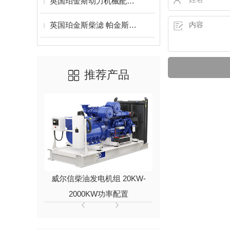
英国珀金斯动力机械配件风扇皮带 活塞 车垫 气门
英国珀金斯柴滤 帕金斯柴油滤清器
推荐产品
威尔信柴油发电机组 20KW-
进口久保田动
2000KW功率配置
6KW/8