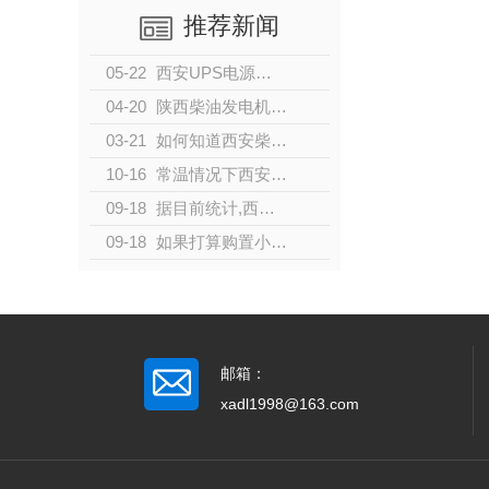
推荐新闻
05-22
西安UPS电源的分类
04-20
陕西柴油发电机的发展
03-21
如何知道西安柴油发电机是否过载？
10-16
常温情况下西安柴油发电机组启动不成功的原因及解决办法有哪些？
09-18
据目前统计,西安城镇居民人均住房面积从8.1平方米增加到34.4
09-18
如果打算购置小型家用发电机，有哪些型号值得推荐？
邮箱：
xadl1998@163.com