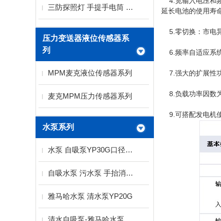
4.宽输入电压和
三防探照灯 手提手电筒 LED探照灯
延长电池的使用寿
5.零切换：市电异
压力变送器液位传感器系
列
6.频率自适应系统
MPM麦克液位传感器系列
7.强大的扩展性功
8.负载功率因数为
麦克MPM压力传感器系列
9.可搭配发电机
水泵系列
水泵 自吸泵YP30G口径3寸扬程15米雅马哈水泵
自吸水泵 污水泵 手抬消防水泵厂家
雅马哈水泵 清水泵YP20G
清水自吸泵-雅马哈水泵YP30G