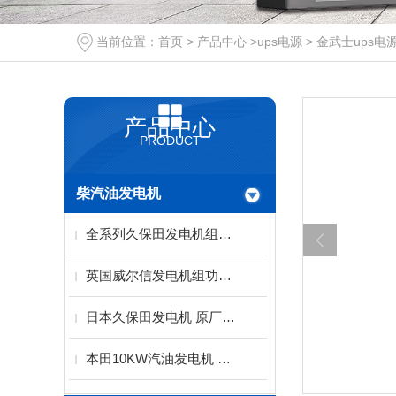
当前位置：
首页
>
产品中心
>
ups电源
>
金武士ups电
产品中心
PRODUCT
柴汽油发电机
全系列久保田发电机组（西安）服务代理中心
英国威尔信发电机组功率范围9.5-2500KVA
日本久保田发电机 原厂水冷动力配备稀土永磁电机
本田10KW汽油发电机 单三相电启动KH-10000T