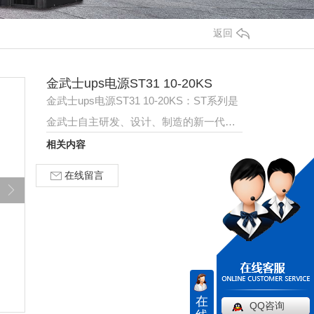
返回
金武士ups电源ST31 10-20KS
金武士ups电源ST31 10-20KS：ST系列是
金武士自主研发、设计、制造的新一代在
线式大功率UPS电源，产品适用范围广，
相关内容
性能 ，获广大…
在线留言
在
QQ咨询