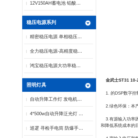
12V150AH蓄电池 铅酸免维护蓄电池
稳压电源系列
精密稳压电源 单相稳压电源 三相稳压电源厂家
全力稳压电源-高精度稳压电源系列
鸿宝稳压电源大功率稳压电源SBW系列
金武士ST31 10-
照明灯具
1. 的DSP数字
自动升降工作灯 发电机泛光灯厂家
2.绿色环保：本
4*500w自动升降泛光灯 2KW发电机带工作灯
3.有源输入功率因
和降低系统成本的
巡逻 寻检手电筒 防爆手电筒