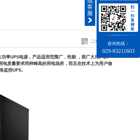
线
客
扫
一
服
扫
更
精
彩
二维码分享
咨询热线：
029-83211603
式大功率UPS电源，产品适用范围广，性能 ，获广大用户的一
但用电质量要求同样畸高的用电场所，而且在技术上为用户做
络监控UPS。