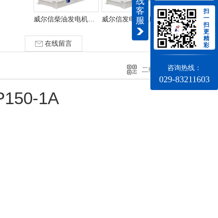
线
客
扫
一
威尔信柴油发电机组 20KW-2000KW功率配置
威尔信发电机组P730P1/P800E1
服
扫
更
精
在线留言
彩
咨询热线：
二维码分享
029-83211603
50-1A