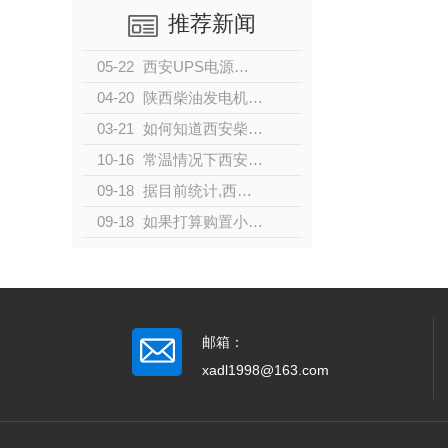
推荐新闻
05-22
西安UPS电源的分类
04-20
陕西柴油发电机的发展
03-21
如何知道西安柴油发电机是否过载？
10-16
常温情况下西安柴油发电机组启动不成功的原因及解决办法有哪些？
09-18
据目前统计,西安城镇居民人均住房面积从8.1平方米增加到34.4
09-18
如果打算购置小型家用发电机，有哪些型号值得推荐？
邮箱：
xadl1998@163.com