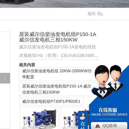
返回
原装威尔信柴油发电机组P150-1A
威尔信发电机三相150KW
威尔信柴油发电机组P150-1A发电机组技
术规格50 Hz（常用）135 kVA/108 kW50
Hz（备用）150 kVA/120 kW排放/燃油策
相关内容
威尔信柴油发电机组 20KW-2000KW功
略优化的燃油效率…
率配置
原装威尔信柴油发电机组P150-1A 威尔
信发电机三相150KW
威尔信发电机组P730P1/P800E1
在
QQ咨询