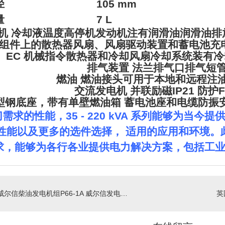
径
105 mm
量
7 L
机
冷却液温度高停机发动机注有润滑油润滑油排
组件上的散热器风扇、风扇驱动装置和蓄电池充
EC 机械指令散热器和冷却风扇冷却系统装有
排气装置
法兰排气口排气短
燃油
燃油接头可用于本地和远程注油
交流发电机
并联励磁IP21 防护FG
型钢底座，带有单壁燃油箱
蓄电池座和电缆防振
求的性能，35 - 220 kVA 系列能够为当今提供的
性能以及更多的选件选择， 适用的应用和环境。
求，能够为各行各业提供电力解决方案，包括工
英国威尔信柴油发电机组P66-1A 威尔信发电机三相60KW