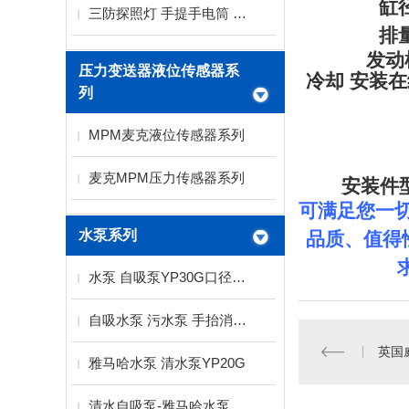
缸
三防探照灯 手提手电筒 LED探照灯
排
发动
压力变送器液位传感器系
冷却
安装在
列
MPM麦克液位传感器系列
麦克MPM压力传感器系列
安装件
可满足您一切需
水泵系列
品质、值得
水泵 自吸泵YP30G口径3寸扬程15米雅马哈水泵
自吸水泵 污水泵 手抬消防水泵厂家
雅马哈水泵 清水泵YP20G
清水自吸泵-雅马哈水泵YP30G