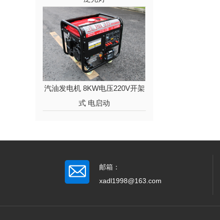
汽油发电机 8KW电压220V开架
式 电启动
邮箱：
xadl1998@163.com