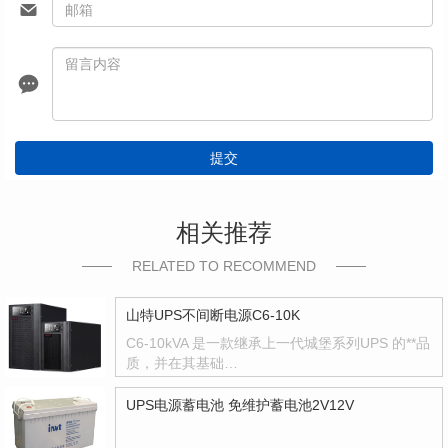
提交
相关推荐
RELATED TO RECOMMEND
山特UPS不间断电源C6-10K
C6-10kVA 是一款继承上一代城堡系列UPS 的**品
质，并在其基础…
UPS电源蓄电池 免维护蓄电池2V12V