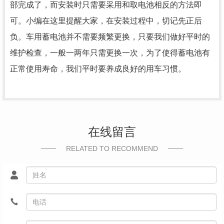
部完成了，而安装时只需要采用和取电池相反的方法即
可。小编在这里提醒大家，在安装过程中，切记先正后
负。车用蓄电池并不需要频繁更换，只要我们做好平时的
维护检查，一般一两年只需更换一次，为了使得蓄电池有
正常使用寿命，我们平时要养成良好的用车习惯。
在线留言
RELATED TO RECOMMEND