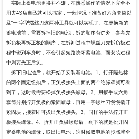
实际上蓄电池更换并不难，在熟悉操作的情况下完全不
用去4S店自己就可以搞定，一般情况下准备好六角套筒以
及“一”字型螺丝刀这两种工具就可以实现了。在更换新的
蓄电池前，需要拆掉旧的电池，拆的顺序有讲究，参考先
拆负极再拆正极的顺序，在拆卸过程中螺丝刀先拆负极过
程中碰到车身时，不会引起短路烧坏蓄电池。而安装过程
中则要先正后负。
拆下旧电池后，就开始了安装新电池。1、打开隔热棉
的两个固定纽扣后，正负极接头上面的两个绝缘罩就可看
到了，这时候需要松掉负极接头螺母。2、用扳手或六角
套筒分别拧开负极的紧固螺母，再用一字螺丝刀慢慢撬开
紧固块，接着即可拔出负极接头。3、同样的手法拧开正
极接头螺母。4、拆开正负极螺母后，剩下的就是松开固
定蓄电池的螺母，取出旧电池，这时候取电池的步骤就全