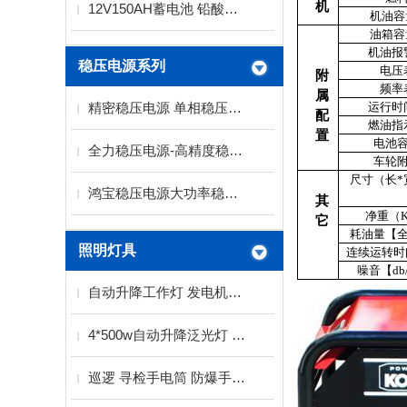
机
12V150AH蓄电池 铅酸免维护蓄电池
机油容
油箱容
机油报
稳压电源系列
电压
附
频率
属
运行时
精密稳压电源 单相稳压电源 三相稳压电源厂家
配
燃油指
置
电池
全力稳压电源-高精度稳压电源系列
车轮
尺寸（长*
鸿宝稳压电源大功率稳压电源SBW系列
其
净重（
它
耗油量【
照明灯具
连续运转时
噪音【db
自动升降工作灯 发电机泛光灯厂家
4*500w自动升降泛光灯 2KW发电机带工作灯
巡逻 寻检手电筒 防爆手电筒