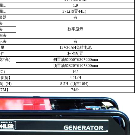
量L
1.9
量L
37L(顶置44L）
警器
有
表
数字显示
表
间表
示表
有
容量
12V36AH免维电池
附件
标准配置
宽*高）
侧置油箱950*620*660mm
顶置油箱820*610*800mm
KG）
165
全负荷】
4.2L/H
间（H）
8.5H（顶置10H）
/7M】
74db