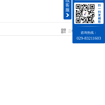
线
客
扫
一
服
扫
更
精
彩
二维码分享
咨询热线：
029-83211603