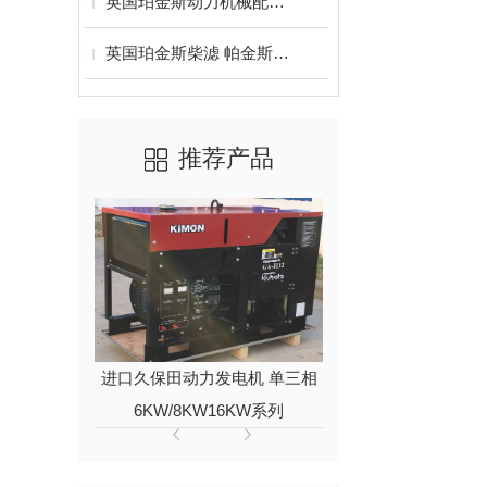
英国珀金斯动力机械配件风扇皮带 活塞 车垫 气门
英国珀金斯柴滤 帕金斯柴油滤清器
推荐产品
W-
进口久保田动力发电机 单三相
西安本
6KW/8KW16KW系列