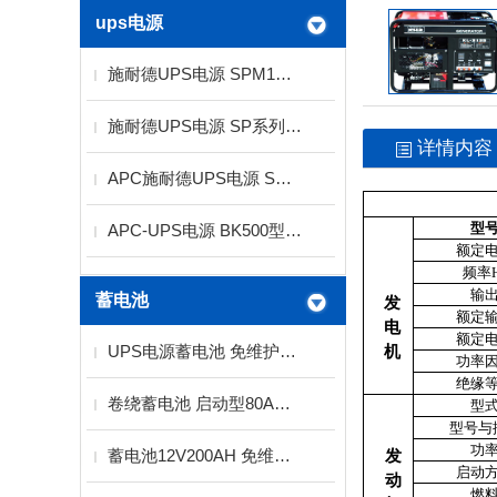
ups电源
施耐德UPS电源 SPM1K功率1KVA电压220V标机
施耐德UPS电源 SP系列1KVA标机 长机供应商
详情内容
APC施耐德UPS电源 SP系列10KVA
型
APC-UPS电源 BK500型300W
额定
频率H
输
蓄电池
发
额定
电
额定
UPS电源蓄电池 免维护蓄电池2V12V
机
功率
绝缘
卷绕蓄电池 启动型80AH螺旋卷绕技术
型
型号与
功
蓄电池12V200AH 免维护铅酸蓄电池厂家
发
启动
动
燃