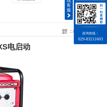
线
客
扫
一
服
扫
更
精
彩
二维码分享
咨询热线：
029-83211603
XS电启动