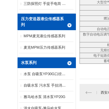
大型空
三防探照灯 手提手电筒 LED探照灯
燃
压力变送器液位传感器系
列
自动电
数字自动电压调节
MPM麦克液位传感器系列
麦克MPM压力传感器系列
无熔
电子短路
蓄
水泵系列
水泵 自吸泵YP30G口径3寸扬程15米雅马哈水泵
自吸水泵 污水泵 手抬消防水泵厂家
西安本
雅马哈水泵 清水泵YP20G
清水自吸泵-雅马哈水泵YP30G