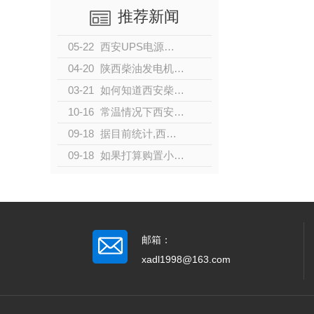
推荐新闻
05-22
西安UPS电源的分类
04-20
陕西柴油发电机的发展
03-21
如何知道西安柴油发电机是否过载？
10-16
常温情况下西安柴油发电机组启动不成功的原因及解决办法有哪些？
09-18
据目前统计,西安城镇居民人均住房面积从8.1平方米增加到34.4
09-18
如果打算购置小型家用发电机，有哪些型号值得推荐？
邮箱：
xadl1998@163.com