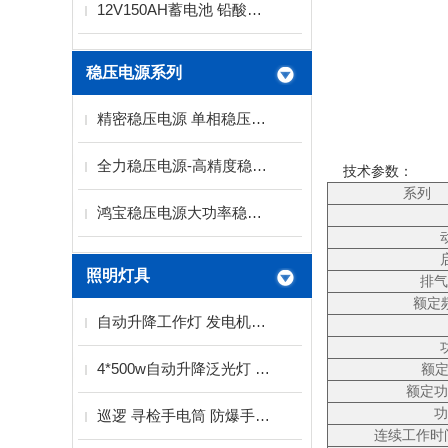
12V150AH蓄电池 铅酸免维护蓄电池
稳压电源系列
精密稳压电源 单相稳压电源 三相稳压电源厂家
全力稳压电源-高精度稳压电源系列
技术参数：
系列
鸿宝稳压电源大功率稳压电源SBW系列
照明灯具
排气
额定频
自动升降工作灯 发电机泛光灯厂家
4*500w自动升降泛光灯 2KW发电机带工作灯
额定
额定功率
功
巡逻 寻检手电筒 防爆手电筒
连续工作时间