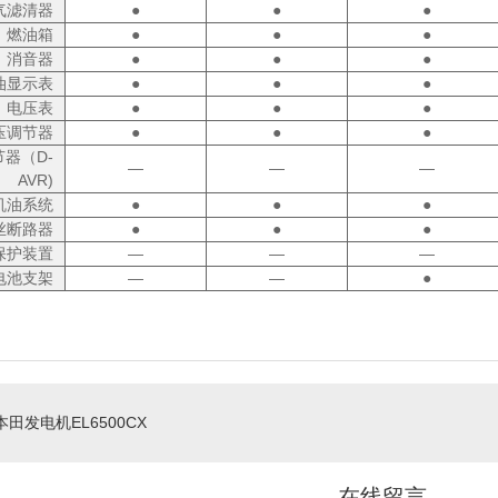
气滤清器
●
●
●
燃油箱
●
●
●
消音器
●
●
●
油显示表
●
●
●
电压表
●
●
●
压调节器
●
●
●
器（D-
―
―
―
AVR)
机油系统
●
●
●
丝断路器
●
●
●
保护装置
―
―
―
电池支架
―
―
●
田发电机EL6500CX
在线留言