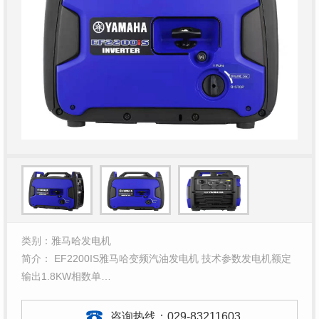
类别：雅马哈发电机
简介： EF2200IS雅马哈变频汽油发电机 技术参数发电机额定
输出1.8KW相数单…
咨询热线：
029-83211603