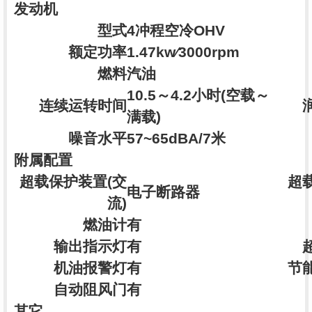
发动机
型式
4冲程空冷OHV
额定功率
1.47kw∕3000rpm
燃料
汽油
10.5～4.2小时(空载～
连续运转时间
满载)
噪音水平
57~65dBA/7米
附属配置
超载保护装置(交
超
电子断路器
流)
燃油计
有
输出指示灯
有
机油报警灯
有
节
自动阻风门
有
其它