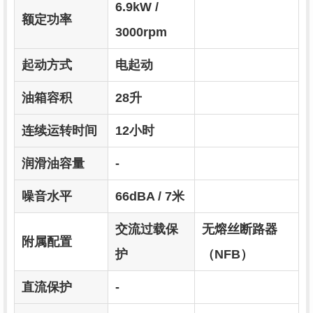
6.9kW /
额定功率
3000rpm
起动方式
电起动
油箱容积
28升
连续运转时间
12小时
润滑油容量
-
噪音水平
66dBA / 7米
交流过载保
无熔丝断路器
附属配置
护
（NFB）
直流保护
-