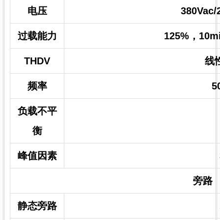
电压
380Vac/
过载能力
125%，10m
THDV
线
频率
5
负载不平
衡
峰值因素
旁路
静态旁路