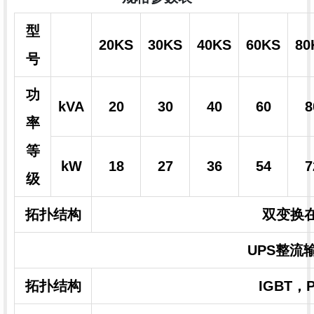
型
20KS
30KS
40KS
60KS
80
号
功
kVA
20
30
40
60
8
率
等
kW
18
27
36
54
7
级
拓扑结构
双变换在
UPS整流
拓扑结构
IGBT