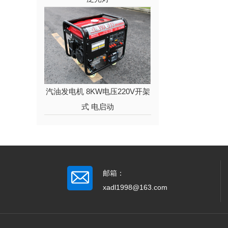
汽油发电机 8KW电压220V开架
式 电启动
邮箱：
xadl1998@163.com