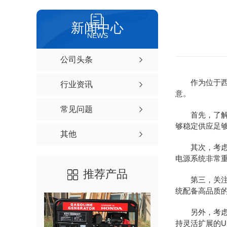
新闻中心
NEWS
公司头条
作为位于西
行业资讯
意。
常见问题
首先，了解
够稳定供应足
其他
其次，考
电源系统非常
推荐产品
第三，关注
统配备高品质
另外，考
持灵活扩展的U