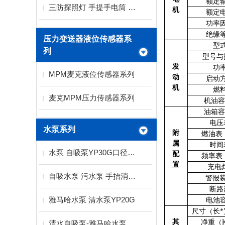
额定
三防探照灯 手提手电筒 LED探照灯
机
额定
功率
绝缘
压力变送器液位传感器系
型
列
型号与
发
功
MPM麦克液位传感器系列
动
启动
机
燃
麦克MPM压力传感器系列
机油容
油箱容
电压
水泵系列
附
燃油表
属
时间
水泵 自吸泵YP30G口径3寸扬程15米雅马哈水泵
配
频率表
置
充电
自吸水泵 污水泵 手抬消防水泵厂家
警报
断路
雅马哈水泵 清水泵YP20G
电池
尺寸（长
*
其
净重（
清水自吸泵-雅马哈水泵YP30G