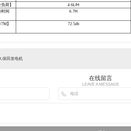
L/H
全负荷】
4.6
H
转时间
6.7
）
b/7M
】
72.5db
久保田发电机
在线留言
LEAVE A MESSAGE