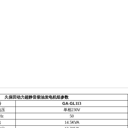
久保田动力超静音柴油发电机组参数
GA
GL
号
-
113
V
电压
单相
230
Hz
50
KVA
出
14.5