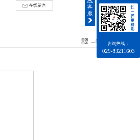
线
在线留言
客
扫
一
服
扫
更
精
彩
二维码分享
咨询热线：
029-83211603