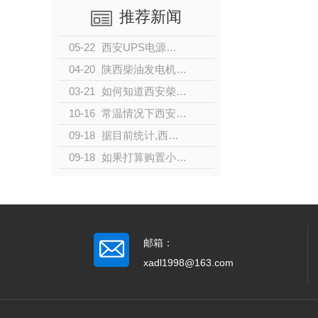
推荐新闻
05-22
西安UPS电源的分类
04-20
陕西柴油发电机的发展
03-21
如何知道西安柴油发电机是否过载？
10-16
常温情况下西安柴油发电机组启动不成功的原因及解决办法有哪些？
09-18
据目前统计,西安城镇居民人均住房面积从8.1平方米增加到34.4
09-18
如果打算购置小型家用发电机，有哪些型号值得推荐？
邮箱：
xadl1998@163.com