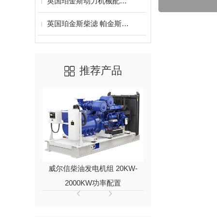
英国珀金斯动力机械配件风扇皮带 活塞 车垫 气门
英国珀金斯柴滤 帕金斯柴油滤清器
推荐产品
威尔信柴油发电机组 20KW-
进口久保田动
2000KW功率配置
6KW/8