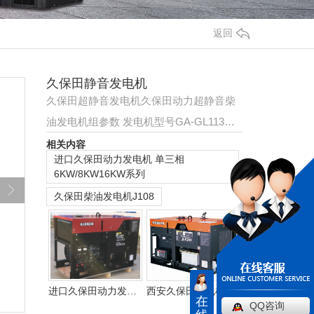
返回
久保田静音发电机
久保田超静音发电机久保田动力超静音柴
油发电机组参数 发电机型号GA-GL113额
定电压单相230V频率Hz50输出14.5KVA额
相关内容
进口久保田动力发电机 单三相
定输出13.2KVA…
6KW/8KW16KW系列
久保田柴油发电机J108
进口久保田动力发电机 单三相6KW/8KW16KW系列
西安久保田发电机J320
在
QQ咨询