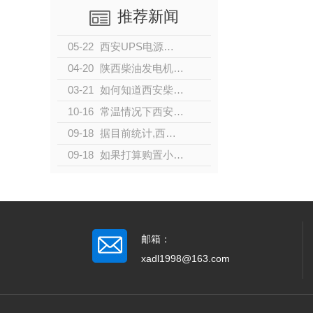
推荐新闻
05-22
西安UPS电源的分类
04-20
陕西柴油发电机的发展
03-21
如何知道西安柴油发电机是否过载？
10-16
常温情况下西安柴油发电机组启动不成功的原因及解决办法有哪些？
09-18
据目前统计,西安城镇居民人均住房面积从8.1平方米增加到34.4
09-18
如果打算购置小型家用发电机，有哪些型号值得推荐？
邮箱：
xadl1998@163.com