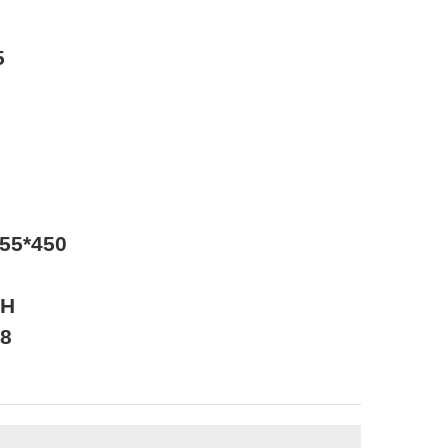
5
5*450
H
8