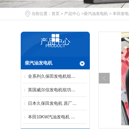
当前位置：
首页
>
产品中心
>
柴汽油发电机
>
本田发电
产品中心
PRODUCT
柴汽油发电机
全系列久保田发电机组（西安）服务代理中心
英国威尔信发电机组功率范围9.5-2500KVA
日本久保田发电机 原厂水冷动力配备稀土永磁电机
本田10KW汽油发电机 单三相电启动KH-10000T