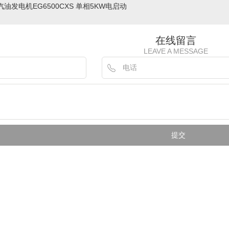
汽油发电机EG6500CXS 单相5KW电启动
在线留言
LEAVE A MESSAGE
电机组 20KW-
进口久保田动力发电机 单三相
0KW功率配置
6KW/8KW16KW系列