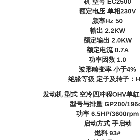
机 型号 EC2500
额定电压 单相230V
频率Hz 50
输出 2.2KW
额定输出 2.0KW
额定电流 8.7A
功率因数 1.0
波形畸变率 小于4%
绝缘等级 定子及转子：
发动机 型式 空冷四冲程OHV单
型号与排量 GP200/196
功率 6.5HP/3600rpm
启动方式 手启动
燃料 93#