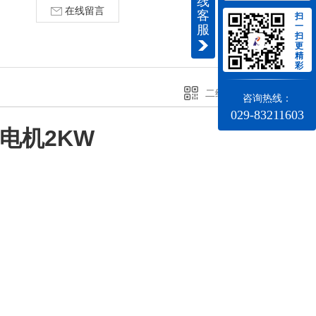
线
在线留言
客
扫
一
服
扫
更
精
彩
二维码分享
咨询热线：
029-83211603
发电机2KW