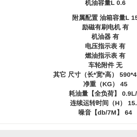
机油容量L 0.6
附属配置 油箱容量L 1
励磁有刷电机 有
机油器 有
电压指示表 有
燃油指示表 有
车轮附件 无
其它 尺寸（长*宽*高） 590*45
净重（KG） 45
耗油量【全负荷】 0.9L/
连续运转时间（H） 15.
噪音【db/7M】 64