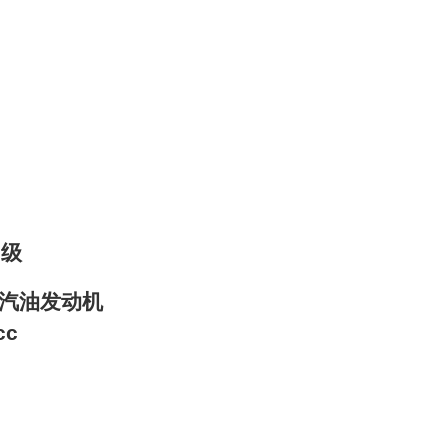
H级
缸汽油发动机
cc